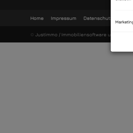
Home
Impressum
Datenschutzerklärun
Marketin
©
Justimmo / Immobiliensoftware und Makle