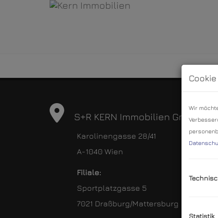
Cookie
Wir möchte
S+R KERN Immobilien GmbH
Verbesseru
personenbe
Karolinengasse 28/41
Datenschu
A-1040 Wien
Filiale:
Technisc
Sportplatzgasse 5
7021 Draßburg/Mattersburg
Statistik