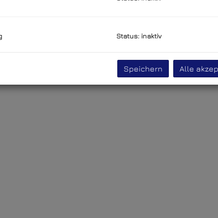
g
g
Status: inaktiv
rwebsites
Speichern
Alle akzep