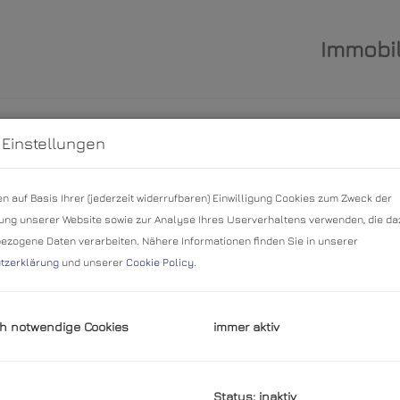
Immobil
 Einstellungen
n auf Basis Ihrer (jederzeit widerrufbaren) Einwilligung Cookies zum Zweck der
Kontakt
ng unserer Website sowie zur Analyse Ihres Userverhaltens verwenden, die da
zogene Daten verarbeiten. Nähere Informationen finden Sie in unserer
+43 699 191 33 763
tzerklärung
und unserer
Cookie Policy
.
office@kernimmobilien.at
h notwendige Cookies
immer aktiv
Status: inaktiv