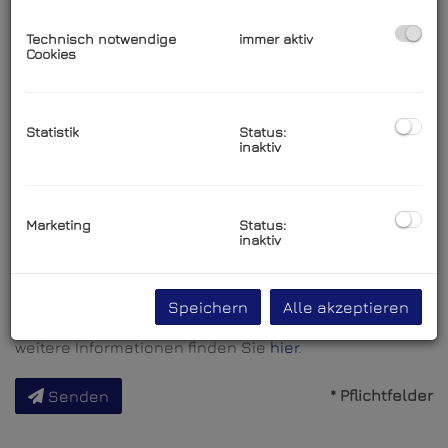
Nachname
Technisch notwendige
immer aktiv
Cookies
Telefon
Statistik
Status:
inaktiv
Nachricht
Marketing
Status:
inaktiv
Speichern
Alle akzeptieren
Wir verarbeiten Ihre personenbezogenen Daten,
weitere Informationen finden Sie
hier
.
* Pflichtfelder
Senden