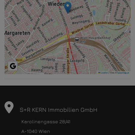
Leaflet
|
Tiles ©
basemap.at
S+R KERN Immobilien GmbH
Karolinengasse 28/41
A-1040 Wien