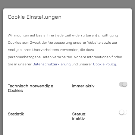
Cookie Einstellungen
Wir möchten auf Basis Ihrer (jederzeit widerrufbaren) Einwilligung
Cookies zum Zweck der Verbesserung unserer Website sowie zur
Analyse Ihres Userverhaltens verwenden, die dazu
personenbezogene Daten verarbeiten. Nähere Informationen finden
Sie in unserer
Datenschutzerklärung
und unserer
Cookie Policy
.
Balkon 2
Technisch notwendige
immer aktiv
Cookies
Statistik
Status:
Beschreibung
inaktiv
Großzügige Altbauwohnung in Park-Lage