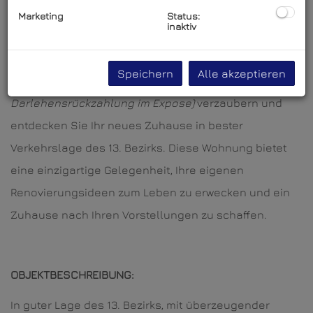
Marketing
Status:
inaktiv
Lassen Sie sich von dem Charm eines erst kürzlich
Speichern
Alle akzeptieren
sanierten Wiener Altbaus
(Näheres zur
Darlehensrückzahlung im Expose)
verzaubern und
entdecken Sie Ihr neues Zuhause in bester
Verkehrslage des 13. Bezirks. Diese Wohnung bietet
eine einzigartige Gelegenheit, Ihre eigenen
Renovierungsideen zum Leben zu erwecken und ein
Zuhause nach Ihren Vorstellungen zu schaffen.
OBJEKTBESCHREIBUNG:
In guter Lage des 13. Bezirks, mit überzeugender