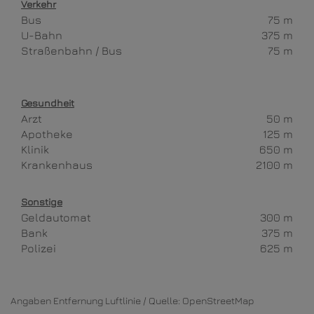
Verkehr
Bus
75 m
U-Bahn
375 m
Straßenbahn / Bus
75 m
Gesundheit
Arzt
50 m
Apotheke
125 m
Klinik
650 m
Krankenhaus
2100 m
Sonstige
Geldautomat
300 m
Bank
375 m
Polizei
625 m
Angaben Entfernung Luftlinie / Quelle: OpenStreetMap