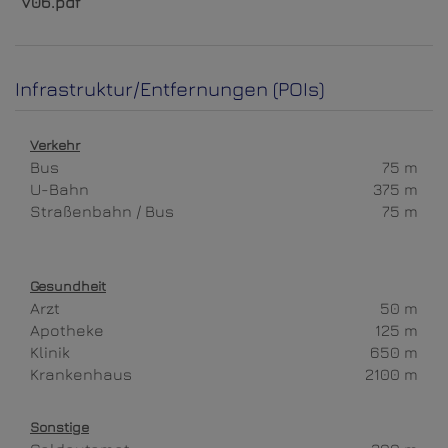
V06.pdf
Infrastruktur/Entfernungen (POIs)
Verkehr
Bus
75 m
U-Bahn
375 m
Straßenbahn / Bus
75 m
Gesundheit
Arzt
50 m
Apotheke
125 m
Klinik
650 m
Krankenhaus
2100 m
Sonstige