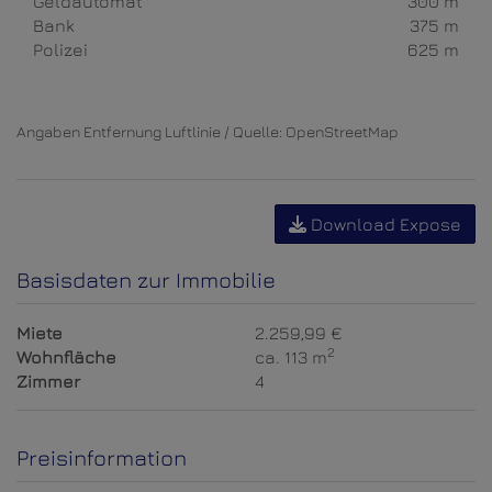
Geldautomat
300 m
Bank
375 m
Polizei
625 m
Angaben Entfernung Luftlinie / Quelle: OpenStreetMap
Download Expose
Basisdaten zur Immobilie
Miete
2.259,99 €
2
Wohnfläche
ca. 113 m
Zimmer
4
Preisinformation