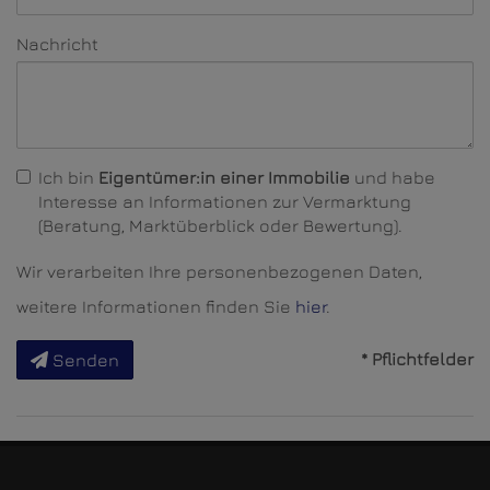
Nachricht
Ich bin
Eigentümer:in einer Immobilie
und habe
Interesse an Informationen zur Vermarktung
(Beratung, Marktüberblick oder Bewertung).
Wir verarbeiten Ihre personenbezogenen Daten,
weitere Informationen finden Sie
hier
.
* Pflichtfelder
Senden