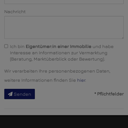
Nachricht
Ich bin
Eigentümer:in einer Immobilie
und habe
Interesse an Informationen zur Vermarktung
(Beratung, Marktüberblick oder Bewertung).
Wir verarbeiten Ihre personenbezogenen Daten,
weitere Informationen finden Sie
hier
.
* Pflichtfelder
Senden