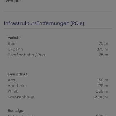
V06.pdf
Infrastruktur/Entfernungen (POIs)
Verkehr
Bus
75 m
U-Bahn
375 m
Straßenbahn / Bus
75 m
Gesundheit
Arzt
50 m
Apotheke
125 m
Klinik
650 m
Krankenhaus
2100 m
Sonstige