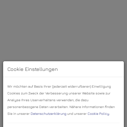
Cookie Einstellungen
Wir möchten auf Basis Ihrer (jederzeit widerrufbaren) Einwilligung
Beschreibung
Cookies zum Zweck der Verbesserung unserer Website sowie zur
Analyse Ihres Userverhaltens verwenden, die dazu
Reiterhof oder landwirtschaftliches Anwesen mit
personenbezogene Daten verarbeiten. Nähere Informationen finden
Panoramalage
Sie in unserer
Datenschutzerklärung
und unserer
Cookie Policy
.
Wir präsentieren Ihnen einen einzigartigen