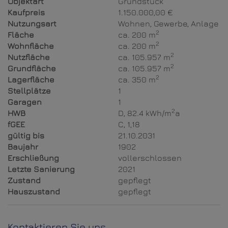
Objektart
Grundstück
Kaufpreis
1.150.000,00 €
Nutzungsart
Wohnen
Gewerbe
Anlage
2
Fläche
ca. 200 m
2
Wohnfläche
ca. 200 m
2
Nutzfläche
ca. 105.957 m
2
Grundfläche
ca. 105.957 m
2
Lagerfläche
ca. 350 m
Stellplätze
1
Garagen
1
2
HWB
D, 82.4 kWh/m
a
fGEE
C, 1,18
gültig bis
21.10.2031
Baujahr
1902
Erschließung
vollerschlossen
Letzte Sanierung
2021
Zustand
gepflegt
Hauszustand
gepflegt
Kontaktieren Sie uns