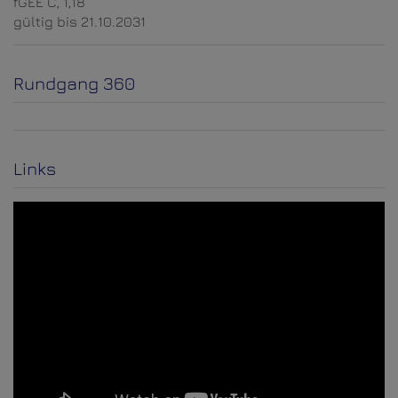
fGEE
C, 1,18
gültig bis
21.10.2031
Rundgang 360
Links