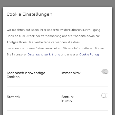
Cookie Einstellungen
Wir möchten auf Basis Ihrer (jederzeit widerrufbaren) Einwilligung
Cookies zum Zweck der Verbesserung unserer Website sowie zur
Analyse Ihres Userverhaltens verwenden, die dazu
personenbezogene Daten verarbeiten. Nähere Informationen finden
Sie in unserer
Datenschutzerklärung
und unserer
Cookie Policy
.
Beschreibung
Technisch notwendige
immer aktiv
Cookies
8 ha Landw. Flächen mit idyllischer
Aussichtslage
Statistik
Status:
inaktiv
Zum Verkauf gelangt eine land- und
forstwirtschaftliche Wiesen-, Weide- und Waldfläche