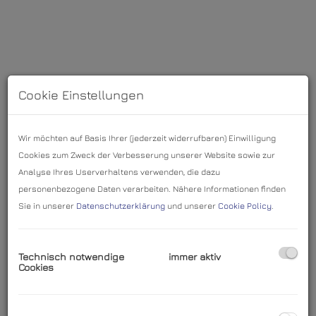
Cookie Einstellungen
Wir möchten auf Basis Ihrer (jederzeit widerrufbaren) Einwilligung
Cookies zum Zweck der Verbesserung unserer Website sowie zur
Analyse Ihres Userverhaltens verwenden, die dazu
personenbezogene Daten verarbeiten. Nähere Informationen finden
Sie in unserer
Datenschutzerklärung
und unserer
Cookie Policy
.
Beschreibung
Technisch notwendige
immer aktiv
Sie suchen eine hübsch eingerichtete Mietwohnung?
Cookies
Dann haben wir die genau die Richtige für Sie!
Genießen Sie den Luxus einer bereits vormöblierten