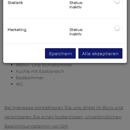
Statistik
Status:
inaktiv
Wohnung! Sie müssen sich an keine Lieferzeiten für
eine neu bestellte Küche halten - sie ist bereits da!
Das geschmackvolle Ambiente wird Sie überzeugen!
Marketing
Status:
inaktiv
Die Wohnung ist bestens eingeteilt in:
Speichern
Alle akzeptieren
Vorraum
Wohn- und Schlafzimmer
Küche mit Essbereich
Badezimmer
WC
Bei Interesse kontaktieren Sie uns direkt im Büro und
vereinbaren Sie einen kostenlosen, unverbindlichen
Besichtigungstermin vor Ort!