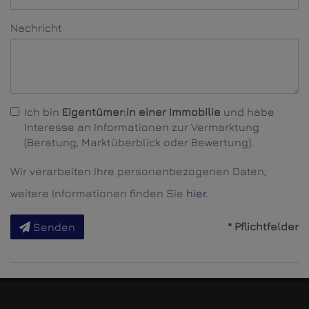
Nachricht
Ich bin
Eigentümer:in einer Immobilie
und habe
Interesse an Informationen zur Vermarktung
(Beratung, Marktüberblick oder Bewertung).
Wir verarbeiten Ihre personenbezogenen Daten,
weitere Informationen finden Sie
hier
.
* Pflichtfelder
Senden