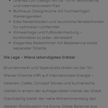
Offenes Loft-Design mit ca. 110 m² Wohnfläche
und internationalem Flair
Bulthaup-Designküche mit hochwertigen
Markengeräten
Edle Parkettböden und raumhohe Fensterfronten
für optimalen Lichteinfall
Klimaanlage und Fußbodenheizung –
komfortabel zu jeder Jahreszeit
Elegantes Badezimmer mit Badewanne sowie
separater Toilette
Die Lage – Wiens lebendigstes Grätzel
Brunnenmarkt und Yppenplatz direkt vor der Tür:
Wiener Charme trifft auf internationale Energie –
Galerien, Cafés, Concept Stores und kulinarische
Vielfalt in einem der aufregendsten Viertel der Stadt.
Gleichzeitig bietet der nahe Wilhelminenberg den
idealen Rückzugsort ins Grüne. Diese Balance aus