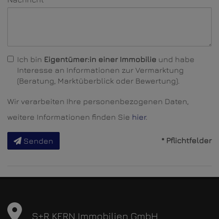
Ich bin
Eigentümer:in einer Immobilie
und habe
Interesse an Informationen zur Vermarktung
(Beratung, Marktüberblick oder Bewertung).
Wir verarbeiten Ihre personenbezogenen Daten,
weitere Informationen finden Sie
hier
.
* Pflichtfelder
Senden
S+R KERN Immobilien GmbH