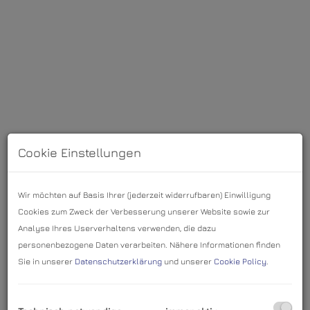
Cookie Einstellungen
Wir möchten auf Basis Ihrer (jederzeit widerrufbaren) Einwilligung
Cookies zum Zweck der Verbesserung unserer Website sowie zur
Analyse Ihres Userverhaltens verwenden, die dazu
personenbezogene Daten verarbeiten. Nähere Informationen finden
Beschreibung
Sie in unserer
Datenschutzerklärung
und unserer
Cookie Policy
.
Ein Zuhause dieser Klasse findet man kein zweites