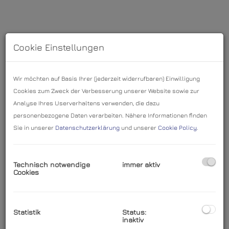
Cookie Einstellungen
Wir möchten auf Basis Ihrer (jederzeit widerrufbaren) Einwilligung
Cookies zum Zweck der Verbesserung unserer Website sowie zur
Analyse Ihres Userverhaltens verwenden, die dazu
personenbezogene Daten verarbeiten. Nähere Informationen finden
Sie in unserer
Datenschutzerklärung
und unserer
Cookie Policy
.
Beschreibung
Technisch notwendige
immer aktiv
Cookies
13 ha Wirtschaftswald als
nachhaltige Wertanlage
Statistik
Status:
inaktiv