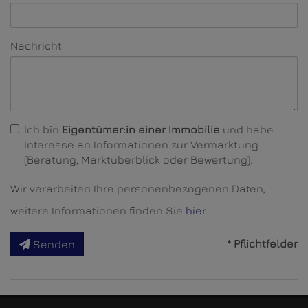
Nachricht
Ich bin
Eigentümer:in einer Immobilie
und habe
Interesse an Informationen zur Vermarktung
(Beratung, Marktüberblick oder Bewertung).
Wir verarbeiten Ihre personenbezogenen Daten,
weitere Informationen finden Sie
hier
.
* Pflichtfelder
Senden