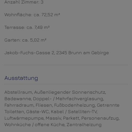
Anzahl Zimmer: 3
Wohnfläche: ca. 72,52 m²
Terrasse: ca. 7,49 m²
Garten: ca. 5,02 m²
Jakob-Fuchs-Gasse 2, 2345 Brunn am Gebirge
Ausstattung
Abstellraum
Außenliegender Sonnenschutz
Badewanne
Doppel- / Mehrfachverglasung
Fahrradraum
Fliesen
Fußbodenheizung
Getrennte
Toiletten
Gäste-WC
Kabel / Satelliten-TV
Luftwärmepumpe
Massiv
Parkett
Personenaufzug
Wohnküche / offene Küche
Zentralheizung