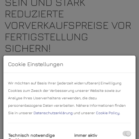
SEIN UND STARK
REDUZIERTE
VORVERKAUFSPREISE VOR
FERTIGSTELLUNG
SICHERN!
NEUBAUPROJEKT – Jakob-Fuchs-Gasse 2, 2345 Brunn
Cookie Einstellungen
am Gebirge
Wir möchten auf Basis Ihrer (jederzeit widerrufbaren) Einwilligung
In zentraler Lage von
Brunn am Gebirge
entstehen
Cookies zum Zweck der Verbesserung unserer Website sowie zur
derzeit
8 hochwertige Eigentumswohnungen
mit
Analyse Ihres Userverhaltens verwenden, die dazu
durchdachten Grundrissen und modernster
personenbezogene Daten verarbeiten. Nähere Informationen finden
Sie in unserer
Datenschutzerklärung
und unserer
Cookie Policy
.
Ausstattung.
3–4 Zimmer-Wohnungen von 63-89 m² – alle mit
großzügigen Freiflächen wie Terrassen oder
Technisch notwendige
immer aktiv