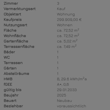
Zimmer
3
Vermarktungsart
Kauf
Objektart
Wohnung
Kaufpreis
299.909,00 €
Nutzungsart
Wohnen
2
Fläche
ca. 72,52 m
2
Wohnfläche
ca. 72,52 m
2
Gartenfläche
ca. 5,02 m
2
Terrassenfläche
ca. 7,49 m
Bäder
1
WC
1
Terrassen
1
Gärten
1
Abstellräume
1
2
HWB
B, 29.6 kWh/m
a
fGEE
A+, 0,6
gültig bis
29.01.2033
Baujahr
2025
Bauart
Neubau
Beziehbar
voraussichtlich