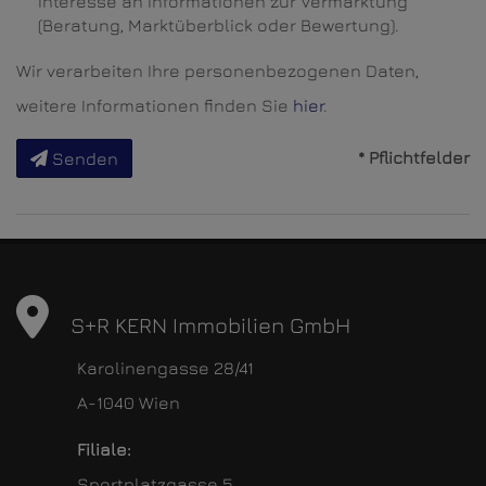
Interesse an Informationen zur Vermarktung
(Beratung, Marktüberblick oder Bewertung).
Wir verarbeiten Ihre personenbezogenen Daten,
weitere Informationen finden Sie
hier
.
* Pflichtfelder
Senden
S+R KERN Immobilien GmbH
Karolinengasse 28/41
A-1040 Wien
Filiale:
Sportplatzgasse 5