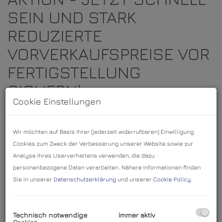
SEIN UND STARK
REDUZIERTE
VORVERKAUFSPREISE VOR
FERTIGSTELLUNG
SICHERN!
Cookie Einstellungen
NEUBAUPROJEKT – Jakob-Fuchs-Gasse 2, 2345 Brunn
am Gebirge
Wir möchten auf Basis Ihrer (jederzeit widerrufbaren) Einwilligung
Cookies zum Zweck der Verbesserung unserer Website sowie zur
In zentraler Lage von
Brunn am Gebirge
entstehen
Analyse Ihres Userverhaltens verwenden, die dazu
derzeit
8 hochwertige Eigentumswohnungen
mit
personenbezogene Daten verarbeiten. Nähere Informationen finden
Sie in unserer
Datenschutzerklärung
und unserer
Cookie Policy
.
durchdachten Grundrissen und modernster
Ausstattung.
Technisch notwendige
immer aktiv
3–4 Zimmer-Wohnungen von 63-89 m² – alle mit