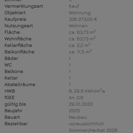
Vermarktungsart
Kauf
Objektart
Wohnung
Kaufpreis
336.273,00 €
Nutzungsart
Wohnen
2
Fläche
ca. 63,73 m
2
Wohnfläche
ca. 63,73 m
2
Kellerfläche
ca. 2,2 m
2
Balkonfläche
ca. 11,5 m
Bäder
1
WC
1
Balkone
1
Keller
1
Abstellräume
1
2
HWB
B, 29.6 kWh/m
a
fGEE
A+, 0,6
gültig bis
29.01.2033
Baujahr
2025
Bauart
Neubau
Beziehbar
voraussichtlich
Sommer/Herbst 2026