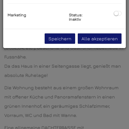
Wohnung liegt im 2. Liftstock eines modernen und
hochwertig ausgestatteten Wohnhauses direkt
Marketing
Status:
inaktiv
zwischen Karlsplatz und Schwarzenbergplatz.
Durch diese gute Lage ist man unmittelbar im 1. Bezirk
und hat sämtliche öffentliche Verkehrsmittel
Speichern
Alle akzeptieren
(U1,U2,U4, etc.), Geschäfte und Gastronomiebetriebe in
Fussnähe.
Da das Haus in einer Seitengasse liegt, genießt man
absolute Ruhelage!
Die Wohnung besteht aus einem großen Wohnraum
mit offener Küche und Panoramafenstern in einen
grünen Innenhof, ein geräumiges Schlafzimmer,
Vorraum, WC und Bad mit Wanne.
Eine allgemeine DACHTERRASSE mit