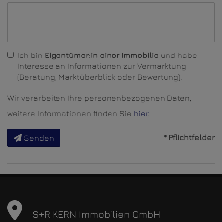
Ich bin
Eigentümer:in einer Immobilie
und habe
Interesse an Informationen zur Vermarktung
(Beratung, Marktüberblick oder Bewertung).
Wir verarbeiten Ihre personenbezogenen Daten,
weitere Informationen finden Sie
hier
.
* Pflichtfelder
Senden
S+R KERN Immobilien GmbH