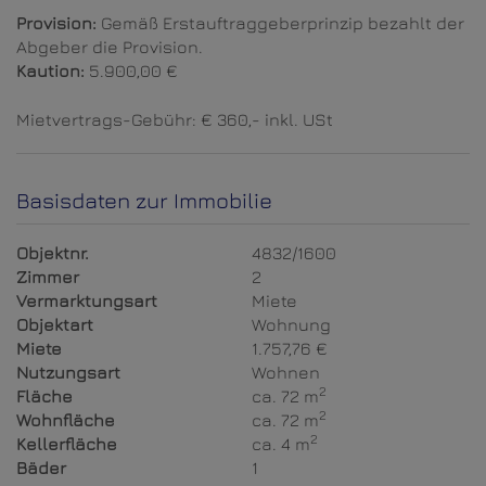
Provision:
Gemäß Erstauftraggeberprinzip bezahlt der
Abgeber die Provision.
Kaution:
5.900,00 €
Mietvertrags-Gebühr: € 360,- inkl. USt
Basisdaten zur Immobilie
Objektnr.
4832/1600
Zimmer
2
Vermarktungsart
Miete
Objektart
Wohnung
Miete
1.757,76 €
Nutzungsart
Wohnen
2
Fläche
ca. 72 m
2
Wohnfläche
ca. 72 m
2
Kellerfläche
ca. 4 m
Bäder
1