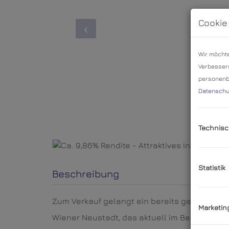
Cookie
Wir möchte
Verbesseru
personenbe
Datenschu
Technisc
Statistik
Beschreibung
Zum Verkauf gelangt ein bereits genutztes 
Marketin
Wiener Neustadt, das aktuell im Bereich der