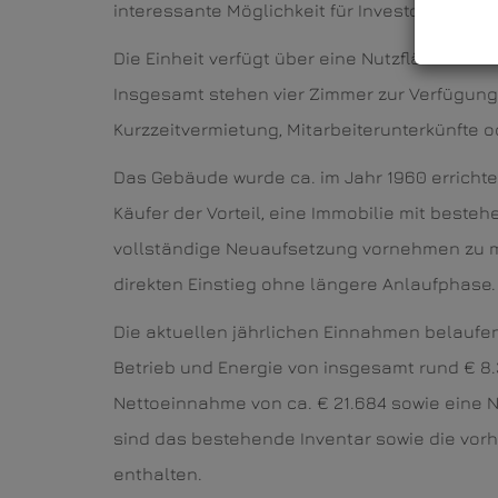
interessante Möglichkeit für Investoren biete
Die Einheit verfügt über eine Nutzfläche von
Insgesamt stehen vier Zimmer zur Verfügung,
Kurzzeitvermietung, Mitarbeiterunterkünfte 
Das Gebäude wurde ca. im Jahr 1960 errichtet
Käufer der Vorteil, eine Immobilie mit best
vollständige Neuaufsetzung vornehmen zu m
direkten Einstieg ohne längere Anlaufphase.
Die aktuellen jährlichen Einnahmen belaufen 
Betrieb und Energie von insgesamt rund € 8.3
Nettoeinnahme von ca. € 21.684 sowie eine N
sind das bestehende Inventar sowie die vorh
enthalten.