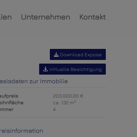
ien
Unternehmen
Kontakt
Download Expose
Virtuelle Besichtigung
asisdaten zur Immobilie
aufpreis
203.000,00 €
2
ohnfläche
ca. 132 m
immer
4
reisinformation