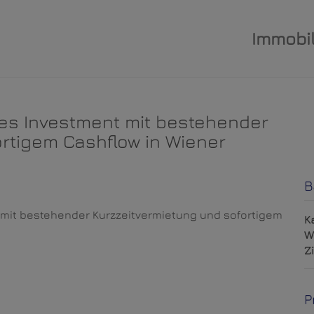
Immobil
ives Investment mit bestehender
ortigem Cashflow in Wiener
B
K
W
Z
P