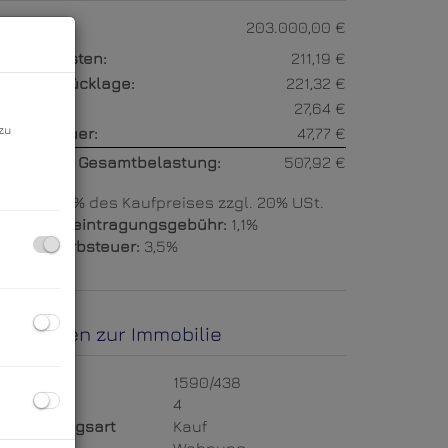
aufpreis:
203.000,00 €
etriebskosten:
211,19 €
eparaturrücklage:
221,32 €
onstiges:
27,64 €
zu
msatzsteuer:
47,77 €
onatliche Gesamtbelastung:
507,92 €
rovision:
3% des Kaufpreises zzgl. 20% USt.
rundbucheintragungsgebühr:
1,1%
runderwerbsteuer:
3,5%
asisdaten zur Immobilie
bjektnr.
1590/438
immer
4
ermarktungsart
Kauf