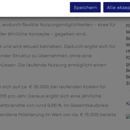
O
t.
K
Speichern
Alle akzep
N
 ca. 132 m² und befindet sich im Erdgeschoss.
 wodurch flexible Nutzungsmöglichkeiten – etwa für
F
W
oder ähnliche Konzepte – gegeben sind.
B
W
 und wird aktuell betrieben. Dadurch ergibt sich für
H
ehender Struktur zu übernehmen, ohne eine
f
g
üssen. Die laufende Nutzung ermöglicht einen
B
B
Z
sich auf ca. € 30.000, bei laufenden Kosten für
16 pro Jahr. Daraus ergibt sich eine jährliche
K
ettorendite von rund 9,86 %. Im Gesamtkaufpreis
andene Möblierung im Wert von ca. € 15.000 bereits