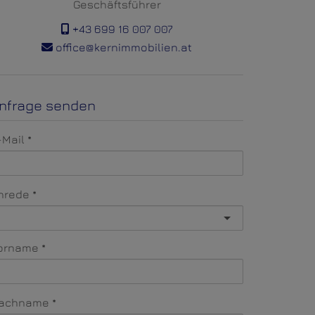
Geschäftsführer
+43 699 16 007 007
office@kernimmobilien.at
nfrage senden
-Mail
nrede
orname
achname