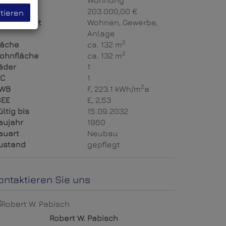
bjektart
Wohnung
aufpreis
203.000,00 €
tieren
utzungsart
Wohnen
Gewerbe
Anlage
2
läche
ca. 132 m
2
ohnfläche
ca. 132 m
äder
1
C
1
2
WB
F, 223.1 kWh/m
a
GEE
E, 2,53
ültig bis
15.09.2032
aujahr
1960
auart
Neubau
ustand
gepflegt
ontaktieren Sie uns
Robert W. Pabisch