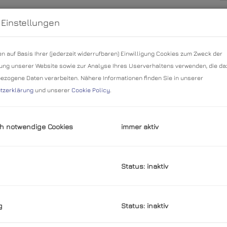
K
 Einstellungen
B
R
n auf Basis Ihrer (jederzeit widerrufbaren) Einwilligung Cookies zum Zweck der
S
ng unserer Website sowie zur Analyse Ihres Userverhaltens verwenden, die da
U
zogene Daten verarbeiten. Nähere Informationen finden Sie in unserer
m
tzerklärung
und unserer
Cookie Policy
.
P
G
G
h notwendige Cookies
immer aktiv
Status: inaktiv
B
O
Gewerbeobjekt mit wohnungsähnlicher Nutzung in
Z
g
Status: inaktiv
 Kurzzeitvermietung betrieben wird und somit eine
V