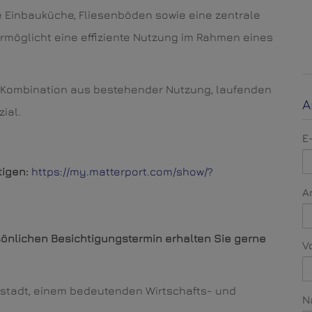
 Einbauküche, Fliesenböden sowie eine zentrale
rmöglicht eine effiziente Nutzung im Rahmen eines
te Kombination aus bestehender Nutzung, laufenden
A
ial.
E
tigen:
https://my.matterport.com/show/?
A
sönlichen Besichtigungstermin erhalten Sie gerne
V
eustadt, einem bedeutenden Wirtschafts- und
N