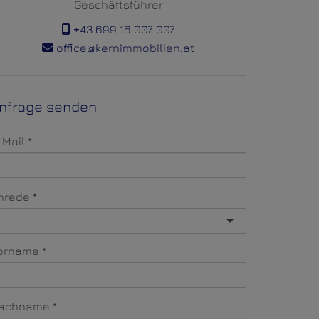
Geschäftsführer
+43 699 16 007 007
office@kernimmobilien.at
nfrage senden
-Mail
nrede
orname
achname