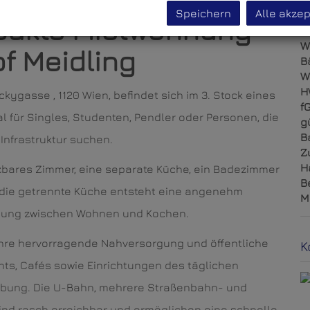
M
Speichern
Alle akzep
N
pakte Mietwohnung
F
W
f Meidling
B
W
H
kygasse , 1120 Wien, befindet sich im 3. Stock eines
f
 für Singles, Studenten, Pendler oder Personen, die
g
B
Infrastruktur suchen.
Z
H
zbares Zimmer, eine separate Küche, ein Badezimmer
B
 die getrennte Küche entsteht eine angenehm
M
ennung zwischen Wohnen und Kochen.
ihre hervorragende Nahversorgung und öffentliche
K
ts, Cafés sowie Einrichtungen des täglichen
gebung. Die U-Bahn, mehrere Straßenbahn- und
ind rasch erreichbar und ermöglichen eine schnelle