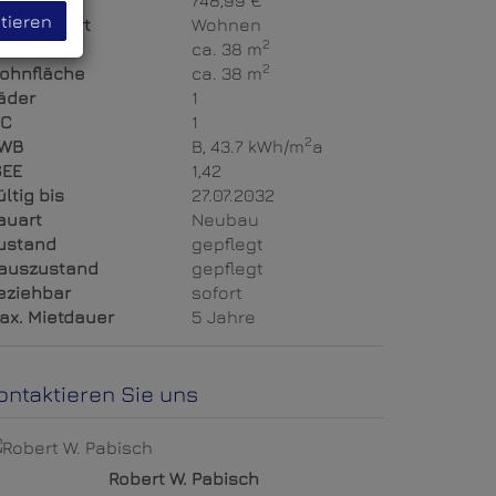
iete
748,99 €
tieren
utzungsart
Wohnen
2
läche
ca. 38 m
2
ohnfläche
ca. 38 m
äder
1
C
1
2
WB
B, 43.7 kWh/m
a
GEE
1,42
ültig bis
27.07.2032
auart
Neubau
ustand
gepflegt
auszustand
gepflegt
eziehbar
sofort
ax. Mietdauer
5 Jahre
ontaktieren Sie uns
Robert W. Pabisch