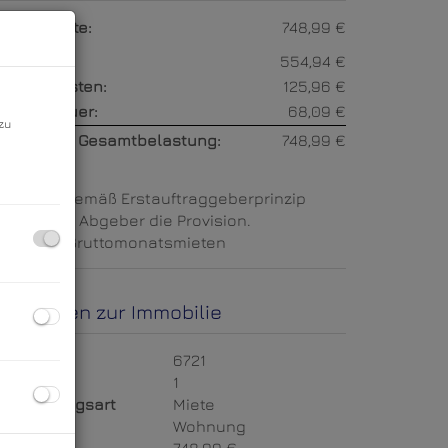
esamtmiete:
748,99 €
iete:
554,94 €
etriebskosten:
125,96 €
msatzsteuer:
68,09 €
zu
onatliche Gesamtbelastung:
748,99 €
rovision:
Gemäß Erstauftraggeberprinzip
ezahlt der Abgeber die Provision.
aution:
5 Bruttomonatsmieten
asisdaten zur Immobilie
bjektnr.
6721
immer
1
ermarktungsart
Miete
bjektart
Wohnung