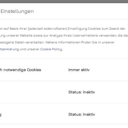
G
 Einstellungen
M
B
n auf Basis Ihrer (jederzeit widerrufbaren) Einwilligung Cookies zum Zweck der
U
ng unserer Website sowie zur Analyse Ihres Userverhaltens verwenden, die da
m
zogene Daten verarbeiten. Nähere Informationen finden Sie in unserer
tzerklärung
und unserer
Cookie Policy
.
P
b
K
h notwendige Cookies
immer aktiv
Wohnzimmer
B
Status: inaktiv
O
Z
g
Status: inaktiv
V
O
 optimaler