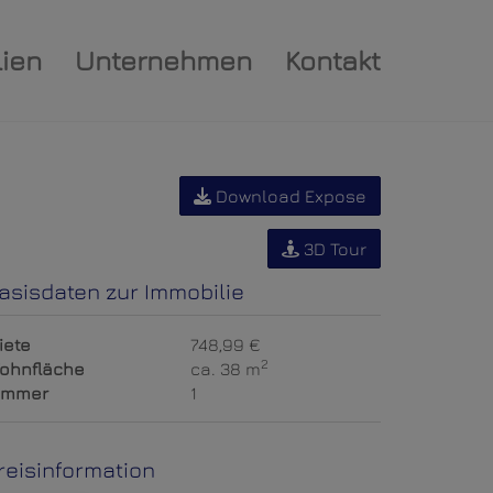
ien
Unternehmen
Kontakt
Download Expose
3D Tour
asisdaten zur Immobilie
iete
748,99 €
2
ohnfläche
ca. 38 m
immer
1
reisinformation