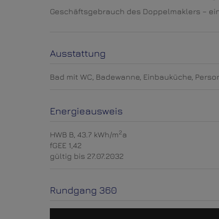
Geschäftsgebrauch des Doppelmaklers – einsei
Ausstattung
Bad mit WC
Badewanne
Einbauküche
Perso
Energieausweis
2
HWB
B, 43.7 kWh/m
a
fGEE
1,42
gültig bis
27.07.2032
Rundgang 360