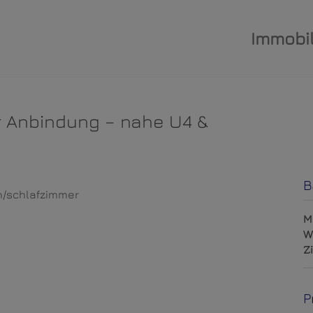
Immobil
r Anbindung – nahe U4 &
B
M
W
Z
P