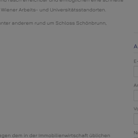
 Wiener Arbeits- und Universitätsstandorten.
 unter anderem rund um Schloss Schönbrunn,
A
E
A
V
N
gegen dem in der Immobilienwirtschaft üblichen