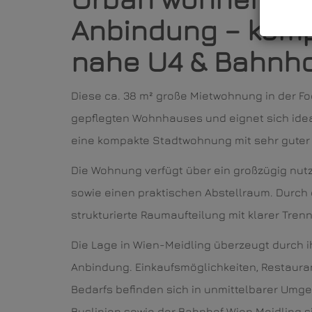
Anbindung – kom
nahe U4 & Bahnho
Diese ca. 38 m² große Mietwohnung in der Foc
gepflegten Wohnhauses und eignet sich ideal
eine kompakte Stadtwohnung mit sehr guter 
Die Wohnung verfügt über ein großzügig nut
sowie einen praktischen Abstellraum. Durch
strukturierte Raumaufteilung mit klarer Tr
Die Lage in Wien-Meidling überzeugt durch 
Anbindung. Einkaufsmöglichkeiten, Restauran
Bedarfs befinden sich in unmittelbarer Um
Buslinien sowie der Bahnhof Wien Meidling s