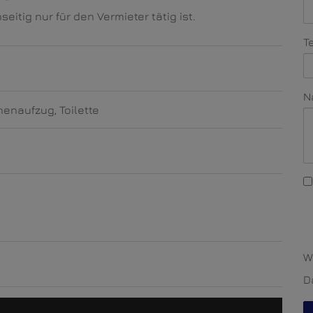
tig nur für den Vermieter tätig ist.
T
N
nenaufzug
Toilette
W
D