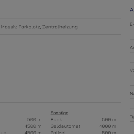
A
E
Massiv
Parkplatz
Zentralheizung
A
V
N
Sonstige
T
500 m
Bank
500 m
4500 m
Geldautomat
4000 m
aus
4500 m
Polizei
500 m