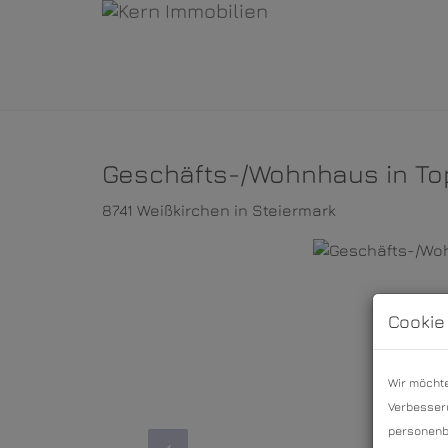
Geschäfts-/Wohnhaus in To
8741 Weißkirchen in Steiermark
Cookie
Wir möchte
Verbesseru
personenbe