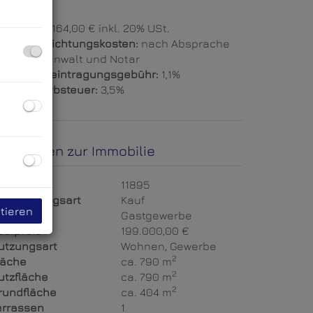
rovision:
7.164,00 € inkl. 20% USt.
ertragserrichtungskosten:
nach Absprache
it Rechtsanwalt und Notar
rundbucheintragungsgebühr:
1,1%
runderwerbsteuer:
3,5%
asisdaten zur Immobilie
bjektnr.
11895
ermarktungsart
Kauf
tieren
bjektart
Gastgewerbe
aufpreis
199.000,00 €
utzungsart
Wohnen
Gewerbe
2
läche
ca. 790 m
2
utzfläche
ca. 790 m
2
rundfläche
ca. 404 m
errassen
1