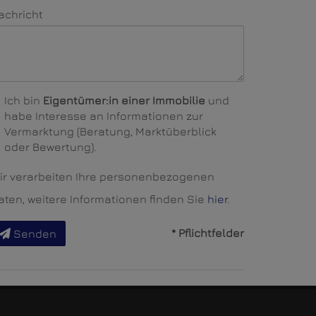
achricht
Ich bin
Eigentümer:in einer Immobilie
und
habe Interesse an Informationen zur
Vermarktung (Beratung, Marktüberblick
oder Bewertung).
ir verarbeiten Ihre personenbezogenen
aten, weitere Informationen finden Sie
hier
.
* Pflichtfelder
Senden