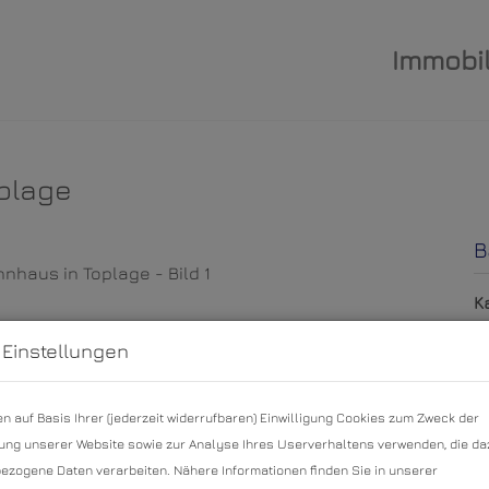
Immobil
plage
B
K
N
 Einstellungen
G
n auf Basis Ihrer (jederzeit widerrufbaren) Einwilligung Cookies zum Zweck der
P
ng unserer Website sowie zur Analyse Ihres Userverhaltens verwenden, die da
zogene Daten verarbeiten. Nähere Informationen finden Sie in unserer
K