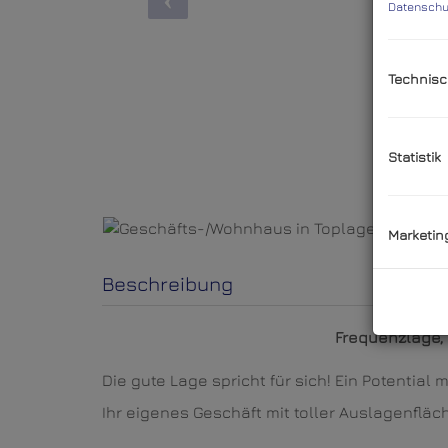
Datenschu
Technisc
Statistik
Marketin
Beschreibung
Frequenzlage,
Die gute Lage spricht für sich! Ein Potential
Ihr eigenes Geschäft mit toller Auslagenflä