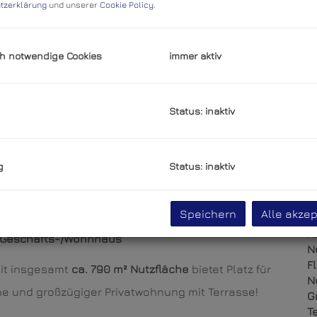
tzerklärung
und unserer
Cookie Policy
.
P
V
h notwendige Cookies
immer aktiv
m
G
G
Status: inaktiv
B
g
Status: inaktiv
O
V
Speichern
Alle akzep
O
K
 Geschäfts-/Wohnhaus
N
F
 mit insgesamt
ca. 790 m² Nutzfläche
bietet Platz für
N
che und großzügiger Privatwohnung mit Terrasse!
G
T