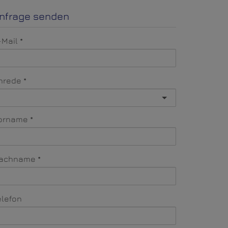
nfrage senden
-Mail
nrede
orname
achname
elefon