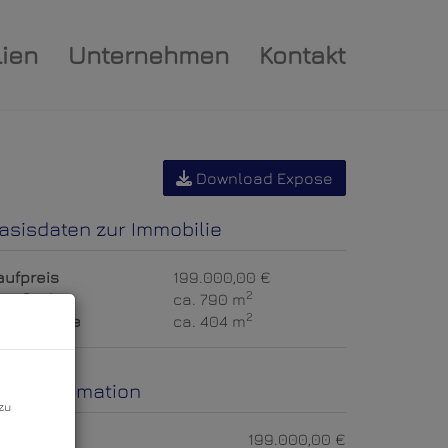
ien
Unternehmen
Kontakt
Download Expose
asisdaten zur Immobilie
aufpreis
199.000,00 €
2
utzfläche
ca. 790 m
2
rundfläche
ca. 404 m
reisinformation
zu
aufpreis:
199.000,00 €