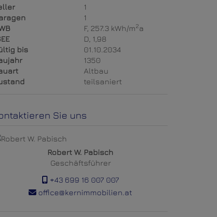
eller
1
aragen
1
2
WB
F, 257.3 kWh/m
a
GEE
D, 1,98
ültig bis
01.10.2034
aujahr
1350
auart
Altbau
ustand
teilsaniert
ontaktieren Sie uns
Robert W. Pabisch
Geschäftsführer
+43 699 16 007 007
office@kernimmobilien.at