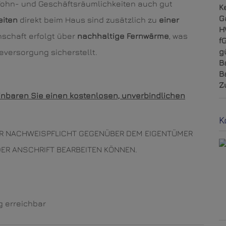
ohn- und Geschäftsräumlichkeiten auch gut
K
G
eiten
direkt beim Haus sind zusätzlich zu
einer
H
schaft erfolgt über
nachhaltige Fernwärme
, was
f
g
versorgung sicherstellt.
B
B
Z
einbaren Sie einen kostenlosen, unverbindlichen
K
DER NACHWEISPFLICHT GEGENÜBER DEM EIGENTÜMER
ER ANSCHRIFT BEARBEITEN KÖNNEN.
g erreichbar