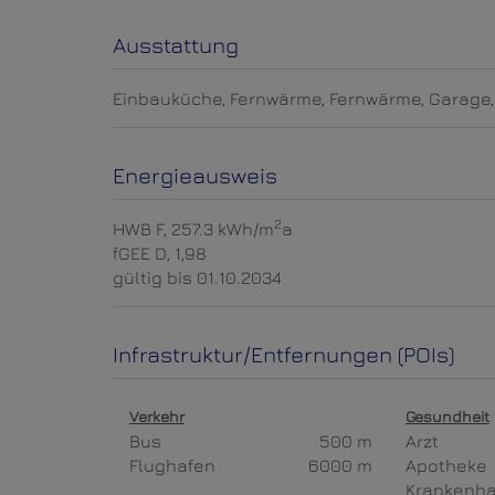
Ausstattung
Einbauküche
Fernwärme
Fernwärme
Garage
Energieausweis
2
HWB
F, 257.3 kWh/m
a
fGEE
D, 1,98
gültig bis
01.10.2034
Infrastruktur/Entfernungen (POIs)
Verkehr
Gesundheit
Bus
500 m
Arzt
Flughafen
6000 m
Apotheke
Krankenh