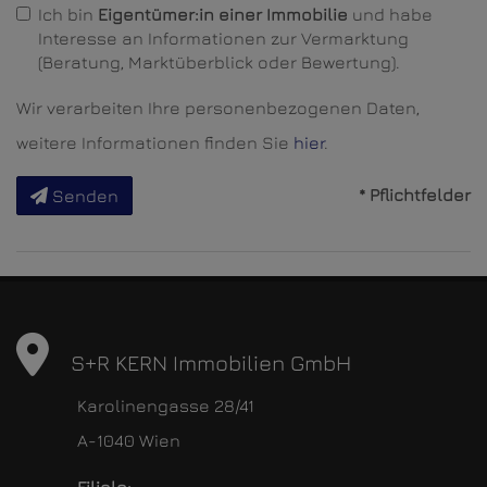
Ich bin
Eigentümer:in einer Immobilie
und habe
Interesse an Informationen zur Vermarktung
(Beratung, Marktüberblick oder Bewertung).
Wir verarbeiten Ihre personenbezogenen Daten,
weitere Informationen finden Sie
hier
.
* Pflichtfelder
Senden
S+R KERN Immobilien GmbH
Karolinengasse 28/41
A-1040 Wien