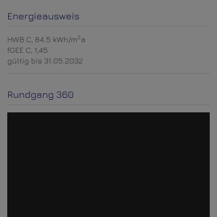
Energieausweis
2
HWB
C, 84.5 kWh/m
a
fGEE
C, 1,45
gültig bis
31.05.2032
Rundgang 360