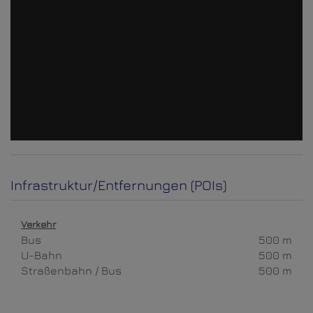
Infrastruktur/Entfernungen (POIs)
Verkehr
Bus
500 m
U-Bahn
500 m
Straßenbahn / Bus
500 m