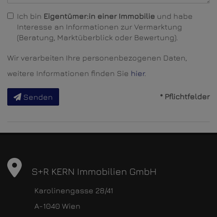
Ich bin
Eigentümer:in einer Immobilie
und habe
Interesse an Informationen zur Vermarktung
(Beratung, Marktüberblick oder Bewertung).
Wir verarbeiten Ihre personenbezogenen Daten,
weitere Informationen finden Sie
hier
.
* Pflichtfelder
Senden
S+R KERN Immobilien GmbH
Karolinengasse 28/41
A-1040 Wien