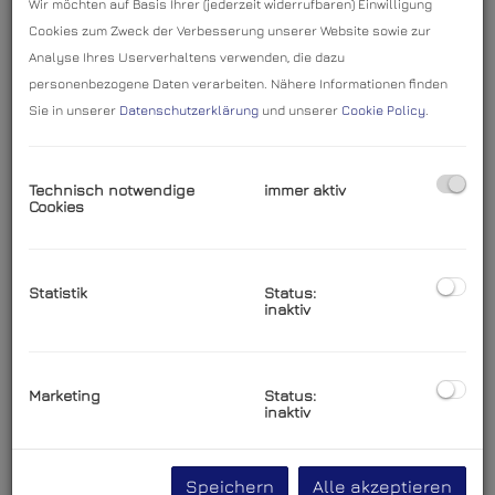
Wir möchten auf Basis Ihrer (jederzeit widerrufbaren) Einwilligung
Simmeringer Wohnraum zu vernünftigem Preis-
Cookies zum Zweck der Verbesserung unserer Website sowie zur
Leistungs-Verhältnis.
Analyse Ihres Userverhaltens verwenden, die dazu
personenbezogene Daten verarbeiten. Nähere Informationen finden
Sie in unserer
Datenschutzerklärung
und unserer
Cookie Policy
.
3D TOUR:
Technisch notwendige
immer aktiv
Verschaffen Sie sich einen perfekten Ersteindruck von
Cookies
den Räumlichkeiten mit unserer virtuellen Tour:
Bitte klicken Sie hier zu unserer 3D-Tour
Statistik
Status:
inaktiv
LAGE:
Marketing
Status:
inaktiv
Zeitsparend
- Zentral gelegen und optimal
angebunden. Nähe Simmeringer Platz. Direkt bei U+S-
Speichern
Alle akzeptieren
Bahn, Straßenbahn und Bus, 12 Minuten zum