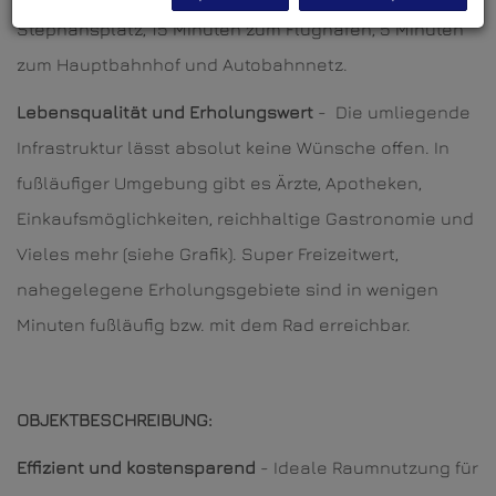
Stephansplatz, 15 Minuten zum Flughafen, 5 Minuten
zum Hauptbahnhof und Autobahnnetz.
Lebensqualität und Erholungswert
- Die umliegende
Infrastruktur lässt absolut keine Wünsche offen. In
fußläufiger Umgebung gibt es Ärzte, Apotheken,
Einkaufsmöglichkeiten, reichhaltige Gastronomie und
Vieles mehr (siehe Grafik). Super Freizeitwert,
nahegelegene Erholungsgebiete sind in wenigen
Minuten fußläufig bzw. mit dem Rad erreichbar.
OBJEKTBESCHREIBUNG:
Effizient und kostensparend
- Ideale Raumnutzung für