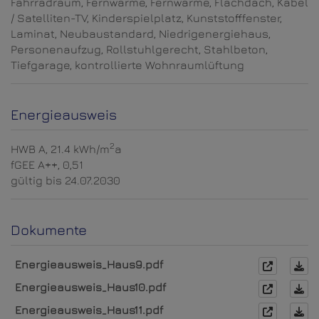
Fahrradraum
Fernwärme
Fernwärme
Flachdach
Kabel
/ Satelliten-TV
Kinderspielplatz
Kunststofffenster
Laminat
Neubaustandard
Niedrigenergiehaus
Personenaufzug
Rollstuhlgerecht
Stahlbeton
Tiefgarage
kontrollierte Wohnraumlüftung
Energieausweis
2
HWB
A, 21.4 kWh/m
a
fGEE
A++, 0,51
gültig bis
24.07.2030
Dokumente
Energieausweis_Haus9.pdf
Energieausweis_Haus10.pdf
Energieausweis_Haus11.pdf