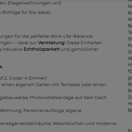
gen, Etagenwohnungen und
N
ichtige für Sie dabei.
B
W
B
T
ngen für die perfekte Work-Life-Balance.
S
ungen – ideal zur
Vermietung
! Diese Einheiten
K
 inklusive
Echtholzparkett
und gemütlicher
G
A
H
k:
f
g
uf 2, 3 oder 4 Zimmer)
B
einen eigenen Garten mit Terrasse oder einen
B
Z
giebauweise, Photovoltaikanlage auf dem Dach
H
B
o Wohnung, Personenaufzüge, eigene
nderwagenabstellräume, Waschküchen und moderne
K