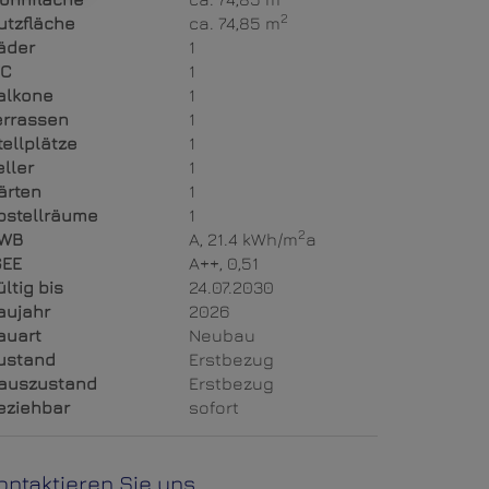
2
utzfläche
ca. 74,85 m
äder
1
C
1
alkone
1
errassen
1
tellplätze
1
eller
1
ärten
1
bstellräume
1
2
WB
A, 21.4 kWh/m
a
GEE
A++, 0,51
ültig bis
24.07.2030
aujahr
2026
auart
Neubau
ustand
Erstbezug
auszustand
Erstbezug
eziehbar
sofort
ontaktieren Sie uns