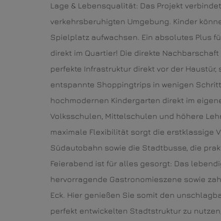
Lage & Lebensqualität: Das Projekt verbind
verkehrsberuhigten Umgebung. Kinder könn
Spielplatz aufwachsen. Ein absolutes Plus fü
direkt im Quartier! Die direkte Nachbarschaft
perfekte Infrastruktur direkt vor der Haustür
entspannte Shoppingtrips in wenigen Schrit
hochmodernen Kindergarten direkt im eigen
Volksschulen, Mittelschulen und höhere Lehr
maximale Flexibilität sorgt die erstklassig
Südautobahn sowie die Stadtbusse, die prakt
Feierabend ist für alles gesorgt: Das lebendi
hervorragende Gastronomieszene sowie zahlr
Eck. Hier genießen Sie somit den unschlagba
perfekt entwickelten Stadtstruktur zu nutzen