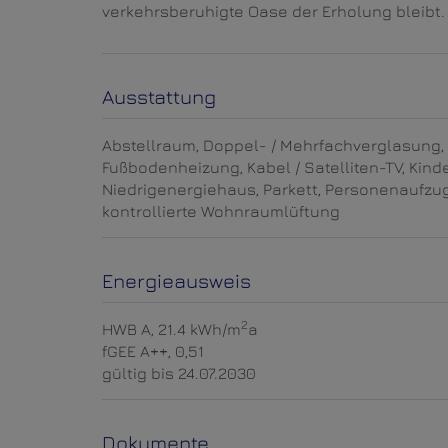
verkehrsberuhigte Oase der Erholung bleibt.
Ausstattung
Abstellraum
Doppel- / Mehrfachverglasung
Fußbodenheizung
Kabel / Satelliten-TV
Kind
Niedrigenergiehaus
Parkett
Personenaufzu
kontrollierte Wohnraumlüftung
Energieausweis
2
HWB
A, 21.4 kWh/m
a
fGEE
A++, 0,51
gültig bis
24.07.2030
Dokumente