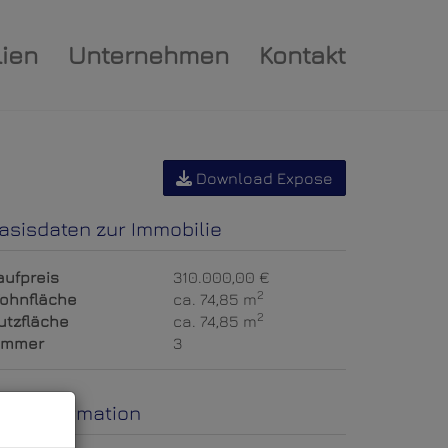
ien
Unternehmen
Kontakt
Download Expose
asisdaten zur Immobilie
aufpreis
310.000,00 €
2
ohnfläche
ca. 74,85 m
2
utzfläche
ca. 74,85 m
immer
3
reisinformation