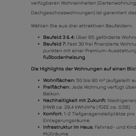
verfügbaren Wohneinheiten (Gartenwohnun
Dachgeschosswohnungen) ist garantiert das R
Wählen Sie aus drei attraktiven Baufeldern:
Baufeld 3 & 4:
Über 65 geförderte Wohnu
Baufeld 7:
Fast 30 frei finanzierte Wohn
punkten mit einer Premium-Ausstattung
Fußbodenheizung
.
Die Highlights der Wohnungen auf einen Blic
Wohnflächen:
50 bis 90 m² (aufgeteilt a
Freiflächen:
Jede Wohnung verfügt über 
Balkon.
Nachhaltigkeit mit Zukunft:
Niedrigener
(HWB ca. 29,4 kWh/m²a | fGEE ca. 0,56).
Komfort:
1–2 Tiefgaragenstellplätze pr
Einlagerungsräume.
Infrastruktur im Haus:
Fahrrad- und Ki
Müllräume.