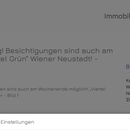
Immobil
ug! Besichtigungen sind auch am
el Grün“ Wiener Neustadt! -
B
K
W
N
Z
P
 Einstellungen