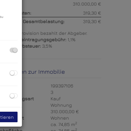
aufpreis:
310.000,00 €
etriebskosten:
319,30 €
zu
onatliche Gesamtbelastung:
319,30 €
rovision:
Provision bezahlt der Abgeber.
rundbucheintragungsgebühr:
1,1%
runderwerbsteuer:
3,5%
asisdaten zur Immobilie
bjektnr.
199397106
immer
3
ermarktungsart
Kauf
bjektart
Wohnung
aufpreis
310.000,00 €
tieren
utzungsart
Wohnen
2
läche
ca. 74,85 m
2
ohnfläche
ca. 74,85 m