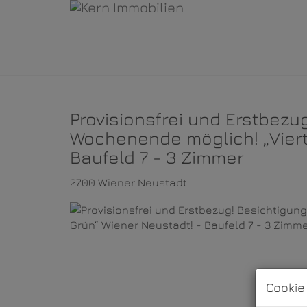
Provisionsfrei und Erstbez
Wochenende möglich! „Viert
Baufeld 7 - 3 Zimmer
2700 Wiener Neustadt
Cookie