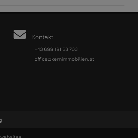
Kontakt
+43 699 191 33 763
office@kernimmobilien.at
g
rwebsites