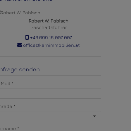
Robert W. Pabisch
Geschäftsführer
+43 699 16 007 007
office@kernimmobilien.at
nfrage senden
-Mail
nrede
orname