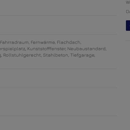
W
D
Fahrradraum
Fernwärme
Flachdach
erspielplatz
Kunststofffenster
Neubaustandard
g
Rollstuhlgerecht
Stahlbeton
Tiefgarage