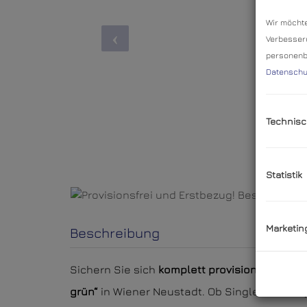
Wir möchte
Verbesseru
personenbe
Datenschu
Technisc
Statistik
Marketin
Beschreibung
Sichern Sie sich
komplett
provisionsfrei
!
Ihr 
grün“
in Wiener Neustadt.
Ob Singles, Paare,