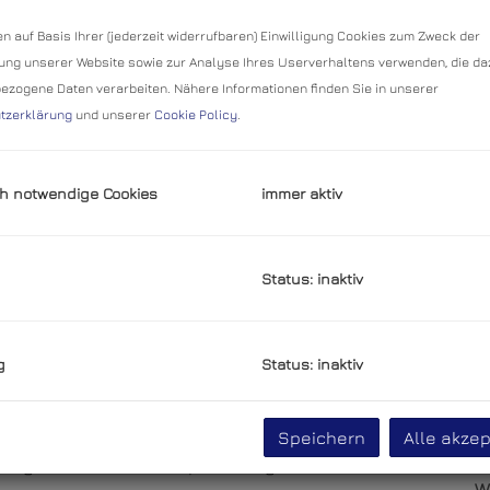
K
n auf Basis Ihrer (jederzeit widerrufbaren) Einwilligung Cookies zum Zweck der
B
ng unserer Website sowie zur Analyse Ihres Userverhaltens verwenden, die da
m
zogene Daten verarbeiten. Nähere Informationen finden Sie in unserer
tzerklärung
und unserer
Cookie Policy
.
P
G
G
h notwendige Cookies
immer aktiv
B
Status: inaktiv
O
Z
g
Status: inaktiv
V
O
K
neues Zuhause im beliebten Wohnprojekt
„viertel
Speichern
Alle akzep
N
F
 junge Familien oder Kapitalanleger: Bei über 90
W