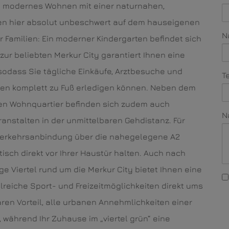
et modernes Wohnen mit einer naturnahen,
en hier absolut unbeschwert auf dem hauseigenen
N
r Familien: Ein moderner Kindergarten befindet sich
 zur beliebten Merkur City garantiert Ihnen eine
, sodass Sie tägliche Einkäufe, Arztbesuche und
T
ten komplett zu Fuß erledigen können. Neben dem
en Wohnquartier befinden sich zudem auch
N
anstalten in der unmittelbaren Gehdistanz. Für
e Verkehrsanbindung über die nahegelegene A2
isch direkt vor Ihrer Haustür halten. Auch nach
ge Viertel rund um die Merkur City bietet Ihnen eine
eiche Sport- und Freizeitmöglichkeiten direkt ums
ren Vorteil, alle urbanen Annehmlichkeiten einer
, während Ihr Zuhause im „viertel grün“ eine