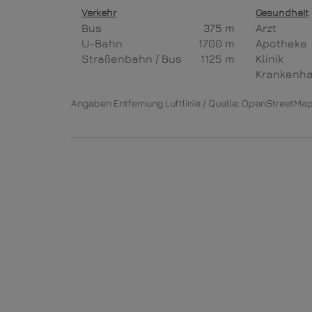
Verkehr
Gesundheit
Bus
375 m
Arzt
U-Bahn
1700 m
Apotheke
Straßenbahn / Bus
1125 m
Klinik
Krankenh
Angaben Entfernung Luftlinie / Quelle: OpenStreetMa