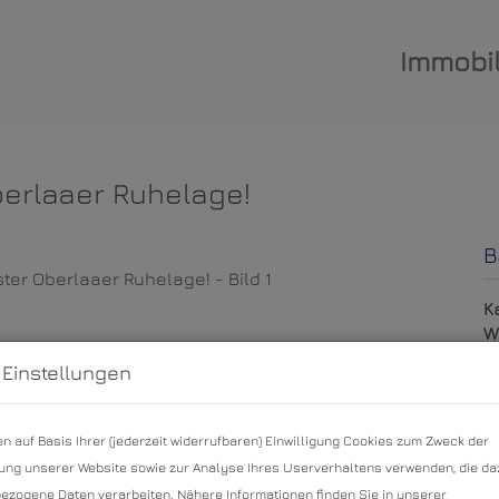
Immobil
berlaaer Ruhelage!
B
K
W
G
 Einstellungen
G
T
Z
n auf Basis Ihrer (jederzeit widerrufbaren) Einwilligung Cookies zum Zweck der
ng unserer Website sowie zur Analyse Ihres Userverhaltens verwenden, die da
zogene Daten verarbeiten. Nähere Informationen finden Sie in unserer