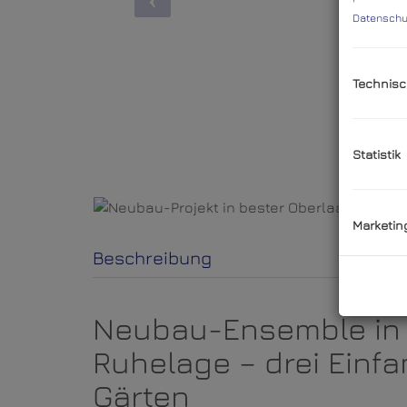
Datenschu
Technisc
Statistik
Marketin
Beschreibung
Neubau-Ensemble in 
Ruhelage – drei Einfa
Gärten