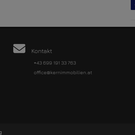
Kontakt
+43 699 191 33 763
office@kernimmobilien.at
g