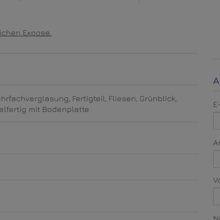
lichen Expose.
A
ehrfachverglasung
Fertigteil
Fliesen
Grünblick
E
lfertig mit Bodenplatte
A
V
N