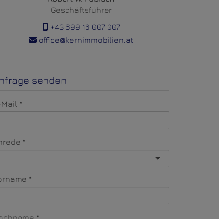
Geschäftsführer
+43 699 16 007 007
office@kernimmobilien.at
nfrage senden
-Mail
nrede
orname
achname