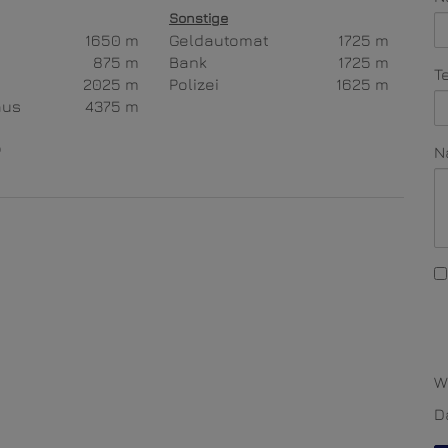
Sonstige
1650 m
Geldautomat
1725 m
875 m
Bank
1725 m
T
2025 m
Polizei
1625 m
aus
4375 m
p
N
W
D