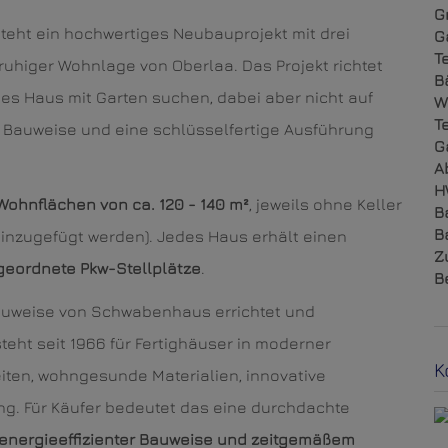
G
teht ein hochwertiges Neubauprojekt mit drei
G
T
higer Wohnlage von Oberlaa. Das Projekt richtet
B
nes Haus mit Garten suchen, dabei aber nicht auf
W
T
 Bauweise und eine schlüsselfertige Ausführung
G
A
H
Wohnflächen von ca. 120 - 140 m²
, jeweils ohne Keller
B
B
inzugefügt werden). Jedes Haus erhält einen
Z
ugeordnete Pkw-Stellplätze
.
B
auweise von Schwabenhaus errichtet und
eht seit 1966 für Fertighäuser in moderner
K
iten, wohngesunde Materialien, innovative
g. Für Käufer bedeutet das eine durchdachte
 energieeffizienter Bauweise und zeitgemäßem