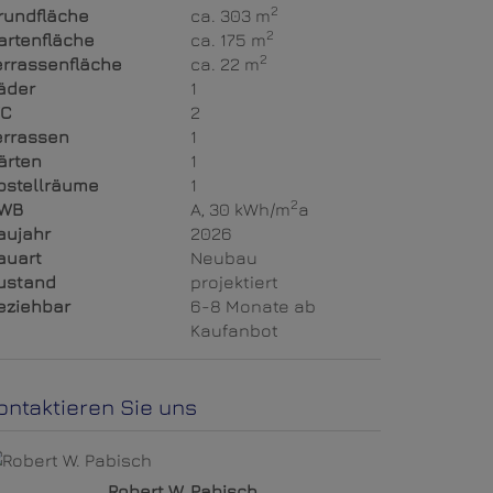
2
rundfläche
ca. 303 m
2
artenfläche
ca. 175 m
2
errassenfläche
ca. 22 m
äder
1
C
2
errassen
1
ärten
1
bstellräume
1
2
WB
A, 30 kWh/m
a
aujahr
2026
auart
Neubau
ustand
projektiert
eziehbar
6-8 Monate ab
Kaufanbot
ontaktieren Sie uns
Robert W. Pabisch