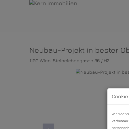
Neubau-Projekt in bester O
1100 Wien
, Steineichengasse 36 / H2
Cookie
Wir möchte
Verbesseru
personenbe