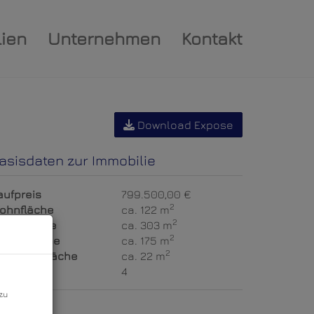
ien
Unternehmen
Kontakt
Download Expose
asisdaten zur Immobilie
aufpreis
799.500,00 €
2
ohnfläche
ca. 122 m
2
rundfläche
ca. 303 m
2
artenfläche
ca. 175 m
2
errassenfläche
ca. 22 m
immer
4
zu