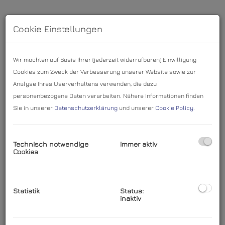
Cookie Einstellungen
Wir möchten auf Basis Ihrer (jederzeit widerrufbaren) Einwilligung
Cookies zum Zweck der Verbesserung unserer Website sowie zur
Analyse Ihres Userverhaltens verwenden, die dazu
personenbezogene Daten verarbeiten. Nähere Informationen finden
Sie in unserer
Datenschutzerklärung
und unserer
Cookie Policy
.
Außenansicht
Technisch notwendige
immer aktiv
Cookies
Beschreibung
Statistik
Status:
inaktiv
Topmodernes, stilvolles Business Center direkt an