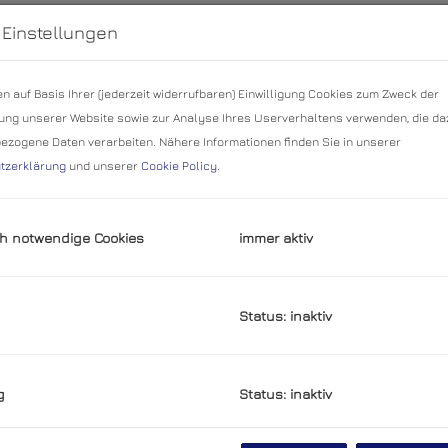
 Einstellungen
n auf Basis Ihrer (jederzeit widerrufbaren) Einwilligung Cookies zum Zweck der
ng unserer Website sowie zur Analyse Ihres Userverhaltens verwenden, die da
zogene Daten verarbeiten. Nähere Informationen finden Sie in unserer
usives Wohnen über den Dächern 
tzerklärung
und unserer
Cookie Policy
.
 und Wellnessgenuss
en
h notwendige Cookies
immer aktiv
Zimmer
Fläche
K
2
3
ca. 126,03 m
519
Status: inaktiv
ertplatz - Erstbezüge in U-Bahn N
g
Status: inaktiv
en,Favoriten
, Gellertgasse 22 / SmartA