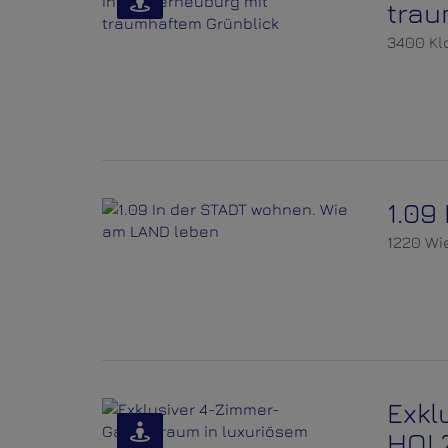
trau
3400 Kl
1.09
1220 Wi
Exkl
HOL