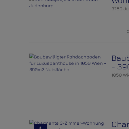
Wohn
8750 J
Baub
- 39
1050 Wi
Char