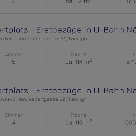
2
ca. 32 m
173
ertplatz - Erstbezüge in U-Bahn N
en,Favoriten
, Gellertgasse 22 / Family5
Zimmer
Fläche
K
2
5
ca. 114 m
571
ertplatz - Erstbezüge in U-Bahn N
en,Favoriten
, Gellertgasse 22 / Family4
Zimmer
Fläche
K
2
4
ca. 113 m
566