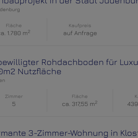
bauprojekt in der Stadt Judenbu
udenburg
Fläche
Kaufpreis
2
ca. 1.780 m
auf Anfrage
ewilligter Rohdachboden für Lux
0m2 Nutzfläche
en
Zimmer
Fläche
K
2
5
ca. 317,55 m
439
mante 3-Zimmer-Wohnung in Klos