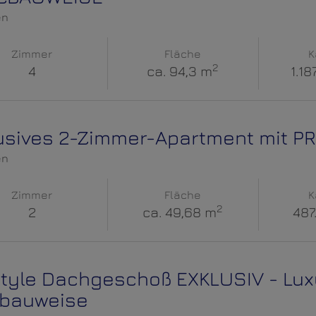
en
Zimmer
Fläche
K
2
4
ca. 94,3 m
1.18
usives 2-Zimmer-Apartment mit 
en
Zimmer
Fläche
K
2
2
ca. 49,68 m
487
style Dachgeschoß EXKLUSIV - Lux
zbauweise