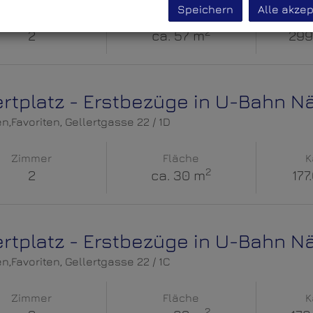
Speichern
Alle akzep
Zimmer
Fläche
K
2
2
ca. 57 m
299
ertplatz - Erstbezüge in U-Bahn N
en,Favoriten
, Gellertgasse 22 / 1D
Zimmer
Fläche
K
2
2
ca. 30 m
177
ertplatz - Erstbezüge in U-Bahn N
en,Favoriten
, Gellertgasse 22 / 1C
Zimmer
Fläche
K
2