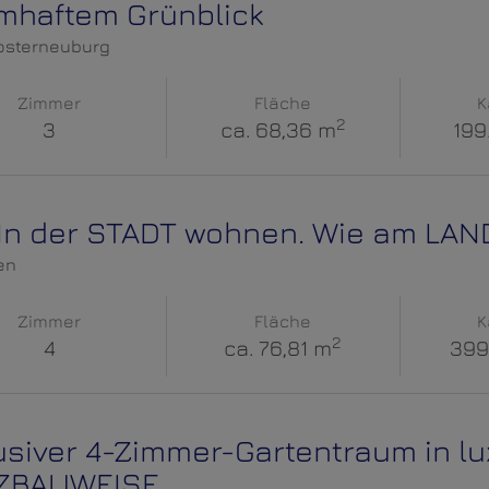
mhaftem Grünblick
osterneuburg
Zimmer
Fläche
K
2
3
ca. 68,36 m
199
 In der STADT wohnen. Wie am LAN
en
Zimmer
Fläche
K
2
4
ca. 76,81 m
399
usiver 4-Zimmer-Gartentraum in l
ZBAUWEISE